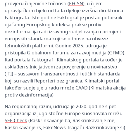
provjeru činjenične točnosti (
EFCSN
), u čijem
upravljačkom tijelu od tada djeluje izvršna direktorica
Faktografa. Iste godine Faktograf je postao potpisnik
ojačanog Europskog kodeksa prakse protiv
dezinformacija radi izravnog sudjelovanja u primjeni
europskih standarda koji se odnose na obveze
tehnoloških platformi. Godine 2025. udruga je
pristupila Globalnom forumu za razvoj medija (
GFMD
).
Rad portala Faktograf i Klimatskog portala također je
usklađen s Inicijativom za povjerenje u novinarstvo
(
JTI
) – sustavom transparentnosti i etičkih standarda
koji su razvili Reporteri bez granica. Klimatski portal
također sudjeluje u radu mreže
CAAD
(Klimatska akcija
protiv dezinformacija)
Na regionalnoj razini, udruga je 2020. godine s pet
organizacija iz jugoistočne Europe suosnovala mrežu
SEE Check
(Raskrinkavanje.ba, Raskrinkavanje.me,
Raskrikavanje.rs, FakeNews Tragač i Razkrinkavanje.si)