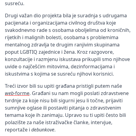
susreću.
Drugi važan dio projekta bila je suradnja s udrugama
pacijenata i organizacijama civilnog društva koje
svakodnevno rade s osobama oboljelima od kroničnih,
rijetkih i malignih bolesti, osobama s problemima
mentalnog zdravlja te drugim ranjivim skupinama
poput LGBTIQ zajednice i žena. Kroz razgovore,
konzultacije i razmjenu iskustava prikupili smo njihove
uvide o najčešćim mitovima, dezinformacijama i
iskustvima s kojima se susreću njihovi korisnici.
Treći izvor bili su upiti građana pristigli putem naše
web
-forme
. Građani su nam mogli poslati zdravstvene
tvrdnje za koje nisu bili sigurni jesu li točne, prijaviti
sumnjive oglase ili postaviti pitanja o zdravstvenim
temama koje ih zanimaju. Upravo su ti upiti često bili
polazište za naše istraživačke članke, intervjue,
reportaže i
debunkove
.