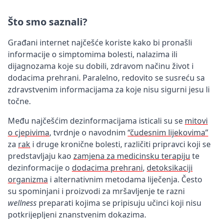
Što smo saznali?
Građani internet najčešće koriste kako bi pronašli
informacije o simptomima bolesti, nalazima ili
dijagnozama koje su dobili, zdravom načinu život i
dodacima prehrani. Paralelno, redovito se susreću sa
zdravstvenim informacijama za koje nisu sigurni jesu li
točne.
Među najčešćim dezinformacijama isticali su se
mitovi
o cjepivima
, tvrdnje o navodnim
“čudesnim lijekovima”
za
rak
i druge kronične bolesti, različiti pripravci koji se
predstavljaju kao
zamjena za medicinsku terapiju
te
dezinformacije o
dodacima prehrani
,
detoksikaciji
organizma
i alternativnim metodama liječenja. Često
su spominjani i proizvodi za mršavljenje te razni
wellness
preparati kojima se pripisuju učinci koji nisu
potkrijepljeni znanstvenim dokazima.