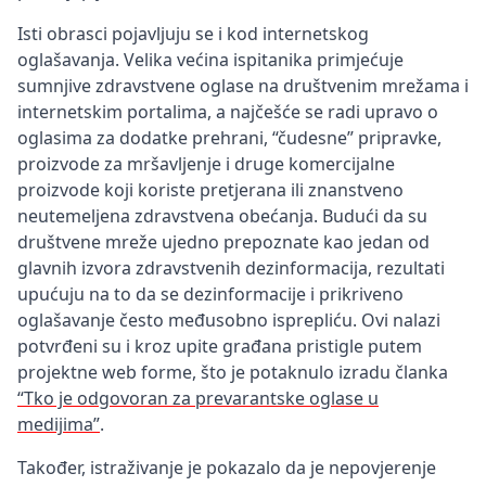
Isti obrasci pojavljuju se i kod internetskog
oglašavanja. Velika većina ispitanika primjećuje
sumnjive zdravstvene oglase na društvenim mrežama i
internetskim portalima, a najčešće se radi upravo o
oglasima za dodatke prehrani, “čudesne” pripravke,
proizvode za mršavljenje i druge komercijalne
proizvode koji koriste pretjerana ili znanstveno
neutemeljena zdravstvena obećanja. Budući da su
društvene mreže ujedno prepoznate kao jedan od
glavnih izvora zdravstvenih dezinformacija, rezultati
upućuju na to da se dezinformacije i prikriveno
oglašavanje često međusobno isprepliću. Ovi nalazi
potvrđeni su i kroz upite građana pristigle putem
projektne web forme, što je potaknulo izradu članka
“Tko je odgovoran za prevarantske oglase u
medijima”
.
Također, istraživanje je pokazalo da je nepovjerenje