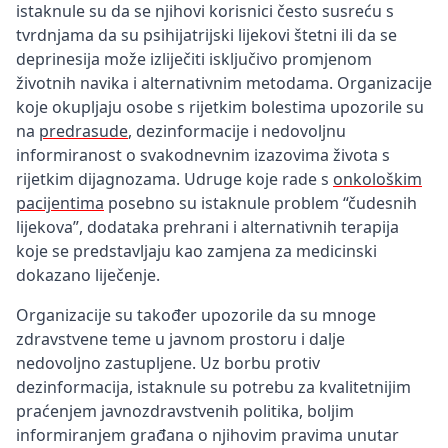
istaknule su da se njihovi korisnici često susreću s
tvrdnjama da su psihijatrijski lijekovi štetni ili da se
deprinesija može izliječiti isključivo promjenom
životnih navika i alternativnim metodama. Organizacije
koje okupljaju osobe s rijetkim bolestima upozorile su
na
predrasude
, dezinformacije i nedovoljnu
informiranost o svakodnevnim izazovima života s
rijetkim dijagnozama. Udruge koje rade s
onkološkim
pacijentima
posebno su istaknule problem “čudesnih
lijekova”, dodataka prehrani i alternativnih terapija
koje se predstavljaju kao zamjena za medicinski
dokazano liječenje.
Organizacije su također upozorile da su mnoge
zdravstvene teme u javnom prostoru i dalje
nedovoljno zastupljene. Uz borbu protiv
dezinformacija, istaknule su potrebu za kvalitetnijim
praćenjem javnozdravstvenih politika, boljim
informiranjem građana o njihovim pravima unutar