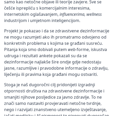
samo kao netočne objave ili teorije zavjere. Sve se
češće isprepliću s komercijalnim interesima,
internetskim oglašavanjem,
influencerima, wellness
industrijom i umjetnom inteligencijom.
Projekt je pokazao i da se zdravstvene dezinformacije
ne mogu razumjeti ako ih promatramo odvojeno od
konkretnih problema s kojima se građani susreću.
Pitanja koja smo dobivali putem
web
-forme, iskustva
udruga i rezultati ankete pokazali su da se
dezinformacije najlakše šire ondje gdje nedostaju
jasne, razumljive i pravodobne informacije o zdravlju,
liječenju ili pravima koja građani mogu ostvariti.
Stoga je naš dugoročni cilj pridonijeti izgradnji
otpornosti društva na zdravstvene dezinformacije i
smanjiti njihove posljedice za javno zdravlje. To ne
znači samo nastaviti provjeravati netočne tvrdnje,
nego i razvijati znanstveno utemeljeno izvještavanje,
jačati medijsku i
AI pismenost
te njegovati dugoročan