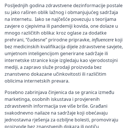
Posljednjih godina zdravstvene dezinformacije postale
su jako raširen oblik lažnog i obmanjujućeg sadržaja
na internetu. Iako se najčešće povezuju s teorijama
zavjere o cjepivima ili pandemiji kovida, one dolaze u
mnogo različitih oblika: kroz oglase za dodatke
prehrani, “čudesne” prirodne pripravke,
influencere
koji
bez medicinskih kvalifikacija dijele zdravstvene savjete,
umjetnom inteligencijom generirane sadržaje ili
internetske stranice koje izgledaju kao vjerodostojni
mediji, a zapravo služe prodaji proizvoda bez
znanstveno dokazane učinkovitosti ili različitim
oblicima internetskih prevara.
Posebno zabrinjava činjenica da se granica između
marketinga, osobnih iskustava i provjerenih
zdravstvenih informacija sve više briše. Građani
svakodnevno nailaze na sadržaje koji obećavaju
jednostavna rješenja za ozbiljne bolesti, promoviraju
proizvode bez znanstvenih dokaza ili potiču