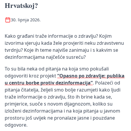
Hrvatskoj?
30. lipnja 2026.
Kako građani traže informacije o zdravlju? Kojim
izvorima vjeruju kada žele provjeriti neku zdravstvenu
tvrdnju? Koje ih teme najviše zanimaju i s kakvim se
dezinformacijama najčešće susreću?
To su bila neka od pitanja na koja smo pokušali
odgovoriti kroz projekt
“Opasno po zdravlje: publika
u centru borbe protiv dezinformacija”
. Polazeći od
pitanja čitatelja, željeli smo bolje razumjeti kako ljudi
traže informacije o zdravlju, što ih brine kada se,
primjerice, suoče s novom dijagnozom, koliko su
izloženi dezinformacijama i na koja pitanja u javnom
prostoru još uvijek ne pronalaze jasne i pouzdane
odgovore.