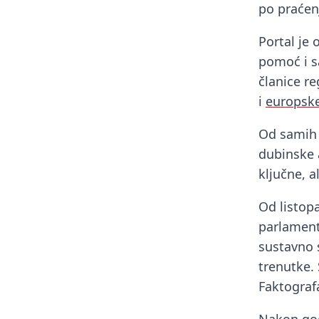
po praćenj
Portal je 
pomoć i sa
članice r
i
europsk
Od samih
dubinske a
ključne, 
Od listopa
parlament
sustavno s
trenutke. 
Faktograf