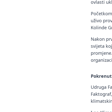
ovlasti uk
Početkom 
uživo prov
Kolinde Gr
Nakon prv
svijeta ko
promjene.
organizac
Pokrenut 
Udruga Fak
Faktograf,
klimatsk