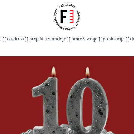
i ]
[ o udruzi ]
[ projekti i suradnje ]
[ umrežavanje ]
[ publikacije ]
[ d