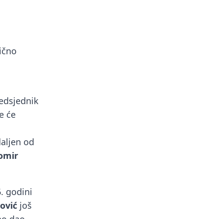
tično
redsjednik
e će
daljen od
omir
. godini
ović
još