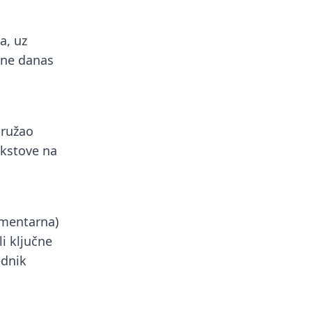
a, uz
ojne danas
pružao
ekstove na
amentarna)
li ključne
ednik