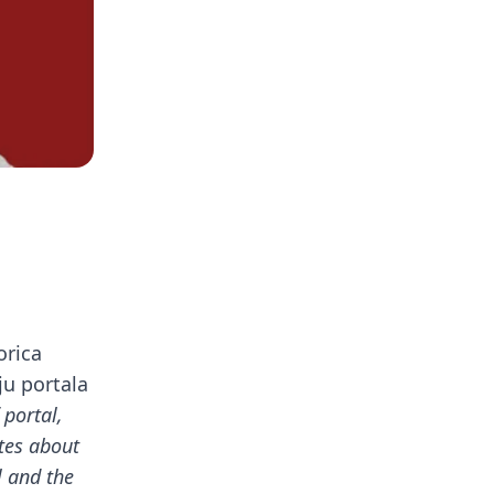
orica
ju portala
 portal,
tes about
l and the