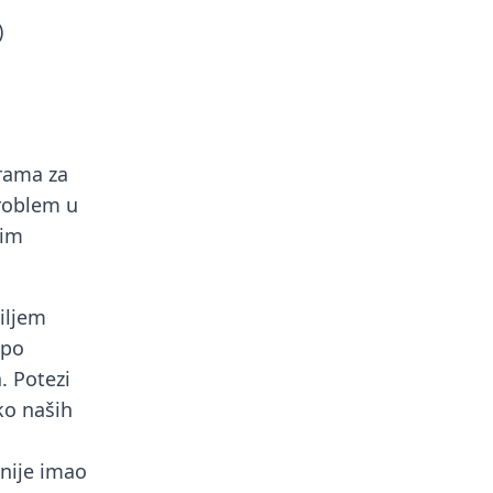
)
rama za
problem u
vim
iljem
 po
. Potezi
ko naših
 nije imao