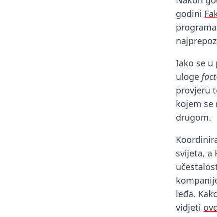
Nakon god
godini
Fak
programa.
najprepozna
Iako se u
uloge
fac
provjeru t
kojem se 
drugom.
Koordini
svijeta, 
učestalost
kompanije
leđa. Kak
vidjeti
ovd