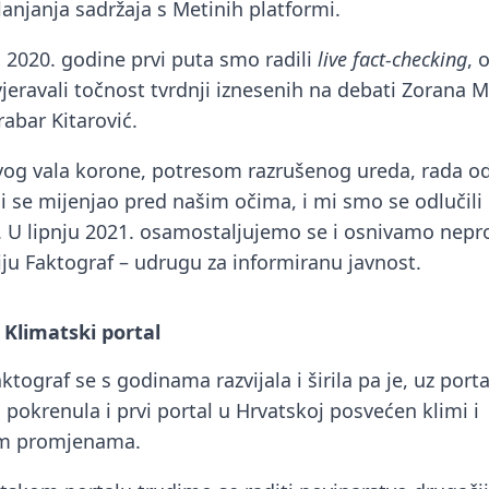
lanjanja sadržaja s Metinih platformi.
2020. godine prvi puta smo radili
live fact-checking
, 
jeravali točnost tvrdnji iznesenih na debati Zorana M
abar Kitarović.
og vala korone, potresom razrušenog ureda, rada o
ji se mijenjao pred našim očima, i mi smo se odlučili 
 U lipnju 2021. osamostaljujemo se i osnivamo nepr
iju Faktograf – udrugu za informiranu javnost.
Klimatski portal
tograf se s godinama razvijala i širila pa je, uz porta
 pokrenula i prvi portal u Hrvatskoj posvećen klimi i
im promjenama.