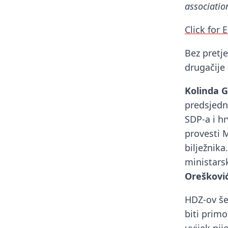
associatio
Click for 
Bez pretje
drugačije
Kolinda G
predsjedn
SDP-a i hr
provesti 
bilježnika.
ministarsk
Oreškovi
HDZ-ov š
biti primo