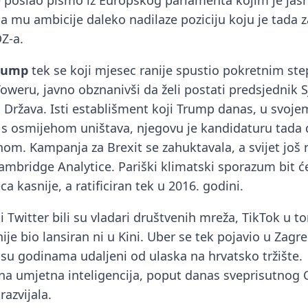
je poslao pismo iz Europskog parlamenta kojim je jas
da mu ambicije daleko nadilaze poziciju koju je tada
Z-a.
rump
tek se koji mjesec ranije spustio pokretnim st
oweru, javno obznanivši da želi postati predsjednik S
 Država. Isti establišment koji Trump danas, u svo
s osmijehom uništava, njegovu je kandidaturu tada
om. Kampanja za Brexit se zahuktavala, a svijet još n
ambridge Analytice. Pariški klimatski sporazum bit ć
a kasnije, a ratificiran tek u 2016. godini.
 Twitter bili su vladari društvenih mreža, TikTok u t
ije bio lansiran ni u Kini. Uber se tek pojavio u Zagre
i su godinama udaljeni od ulaska na hrvatsko tržište.
na umjetna inteligencija, poput danas sveprisutnog 
 razvijala.