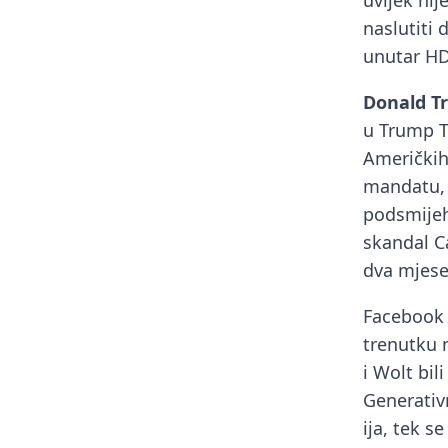
uvijek ni
naslutiti 
unutar HD
Donald T
u Trump T
Američkih
mandatu, 
podsmijeh
skandal C
dva mjesec
Facebook i
trenutku n
i Wolt bil
Generativ
ija, tek se