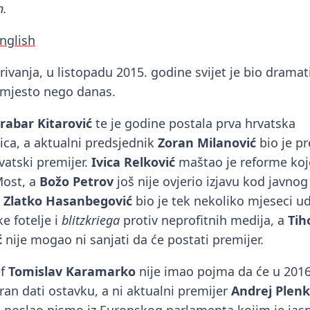
n.
English
rivanja, u listopadu 2015. godine svijet je bio drama
 mjesto nego danas.
rabar Kitarović
te je godine postala prva hrvatska
ica, a aktualni predsjednik
Zoran Milanović
bio je p
vatski premijer.
Ivica Relković
maštao je reforme koj
Most, a
Božo Petrov
još nije ovjerio izjavu kod javnog
Zlatko Hasanbegović
bio je tek nekoliko mjeseci u
e fotelje i
blitzkriega
protiv neprofitnih medija, a
Tih
ć
nije mogao ni sanjati da će postati premijer.
ef
Tomislav Karamarko
nije imao pojma da će u 2016
ran dati ostavku, a ni aktualni premijer
Andrej Plenk