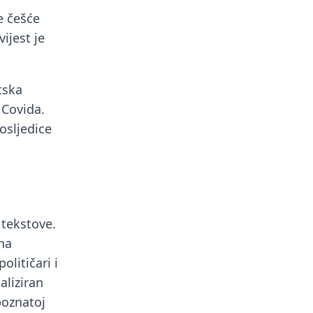
e češće
ijest je
tska
 Covida.
osljedice
 tekstove.
na
olitičari i
aliziran
poznatoj