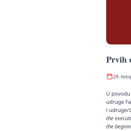
Prvih 
29. list
U povodu 
udruge F
i udruge/
the execut
the beginn