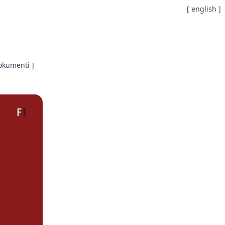
[ english ]
okumenti ]