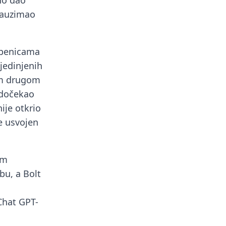
no dao
 zauzimao
epenicama
jedinjenih
jem drugom
 dočekao
ije otkrio
e usvojen
om
bu, a Bolt
Chat GPT-