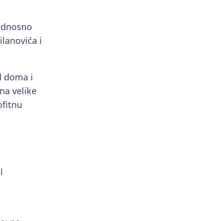
odnosno
ilanovića i
d doma i
na velike
ofitnu
l