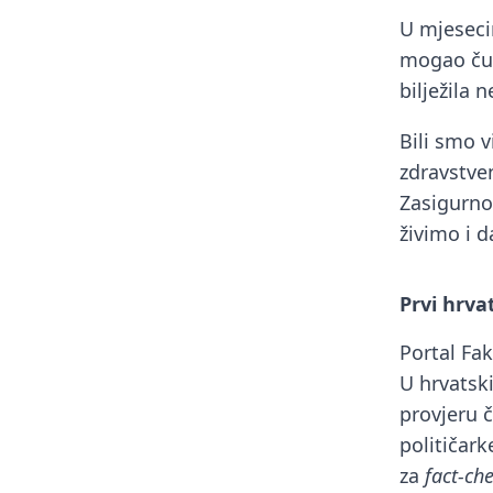
U mjesecim
mogao čuti
bilježila 
Bili smo v
zdravstve
Zasigurno
živimo i d
Prvi hrva
Portal Fak
U hrvatsk
provjeru č
političark
za
fact-ch