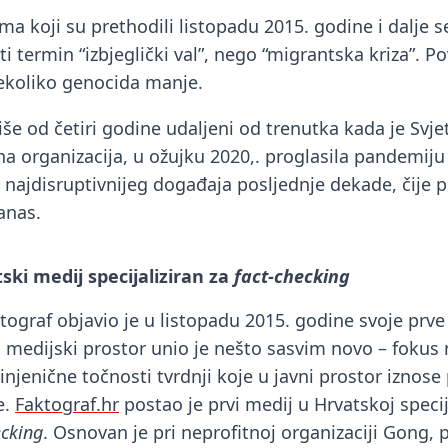
a koji su prethodili listopadu 2015. godine i dalje s
 termin “izbjeglički val”, nego “migrantska kriza”. Pov
nekoliko genocida manje.
iše od četiri godine udaljeni od trenutka kada je Svje
na organizacija, u ožujku 2020,. proglasila pandemiju
 najdisruptivnijeg događaja posljednje dekade, čije p
anas.
tski medij specijaliziran za
fact-checking
tograf objavio je u listopadu 2015. godine svoje prve
i medijski prostor unio je nešto sasvim novo – fokus 
injenične točnosti tvrdnji koje u javni prostor iznose p
e.
Faktograf.hr
postao je prvi medij u Hrvatskoj specij
ecking
. Osnovan je pri neprofitnoj organizaciji Gong, 