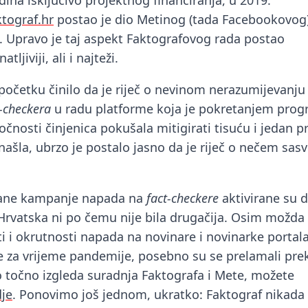
ina isključivo projektnog financiranja, u 2019.
tograf.hr
postao je dio Metinog (tada Facebookovog
 Upravo je taj aspekt Faktografovog rada postao
tljiviji, ali i najteži.
 početku činilo da je riječ o nevinom nerazumijevanju
t-checkera
u radu platforme koja je pokretanjem prog
očnosti činjenica pokušala mitigirati tisuću i jedan 
našla, ubrzo je postalo jasno da je riječ o nečem sas
rane kampanje napada na
fact-checkere
aktivirane su d
a Hrvatska ni po čemu nije bila drugačija. Osim možda
i i okrutnosti napada na novinare i novinarke portala
 za vrijeme pandemije, posebno su se prelamali pre
o točno izgleda suradnja Faktografa i Mete, možete
je
. Ponovimo još jednom, ukratko: Faktograf nikada