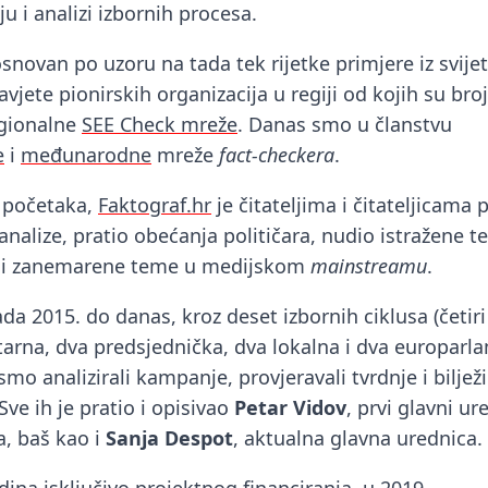
u i analizi izbornih procesa.
osnovan po uzoru na tada tek rijetke primjere iz svijet
vjete pionirskih organizacija u regiji od kojih su br
egionalne
SEE Check mreže
. Danas smo u članstvu
e
i
međunarodne
mreže
fact-checkera
.
 početaka,
Faktograf.hr
je čitateljima i čitateljicama 
nalize, pratio obećanja političara, nudio istražene t
ali zanemarene teme u medijskom
mainstreamu
.
da 2015. do danas, kroz deset izbornih ciklusa (četiri
arna, dva predsjednička, dva lokalna i dva europarl
mo analizirali kampanje, provjeravali tvrdnje i bilježi
Sve ih je pratio i opisivao
Petar Vidov
, prvi glavni ur
a, baš kao i
Sanja Despot
, aktualna glavna urednica.